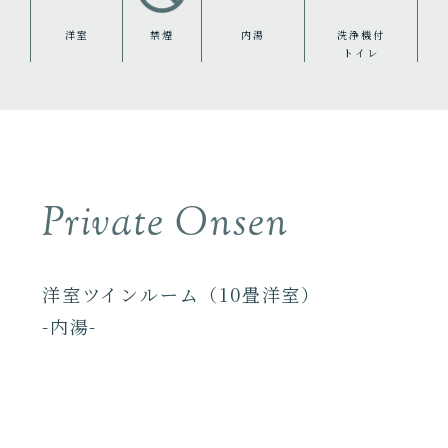
洋室
禁煙
内湯
洗浄機付
トイレ
Private Onsen
洋室ツインルーム（10畳洋室）
-内湯-
全ての部屋に天然温泉かけ流し（加温含
む）の内湯を備えます。