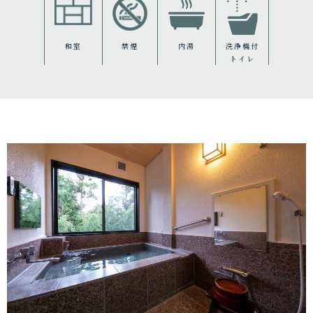
和室
禁煙
内湯
洗浄機付
トイレ