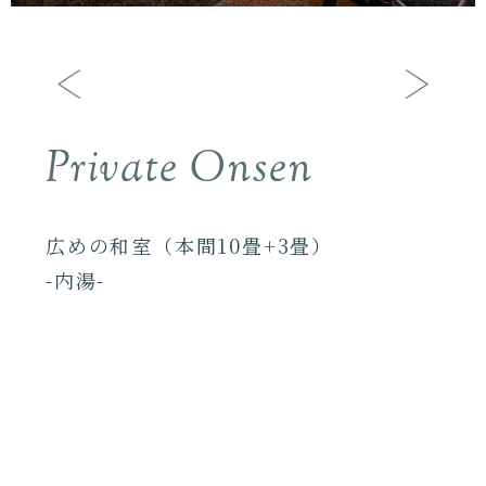
Private Onsen
広めの和室（本間10畳+3畳）
-内湯-
全ての部屋に天然温泉かけ流し（加温含
む）の内湯を備えます。