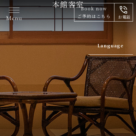
本館客室
Book now
ご予約はこちら
お電話
Language
Japanese
English