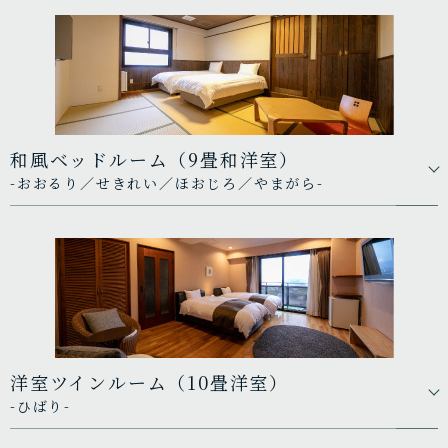
和風ベッドルーム（9畳和洋室）
-おおるり／せきれい／ほおじろ／やまがら-
洋室ツインルーム（10畳洋室）
-ひばり-