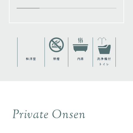
和洋室
禁煙
内湯
洗浄機付
トイレ
Private Onsen