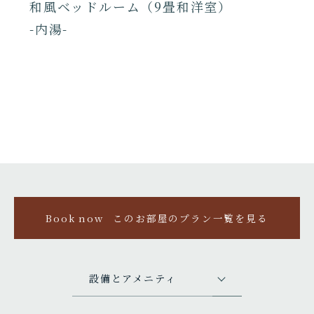
和風ベッドルーム（9畳和洋室）
-内湯-
全ての部屋に天然温泉かけ流し（加温含
む）の内湯を備えます。
Book now
このお部屋のプラン一覧を見る
設備とアメニティ