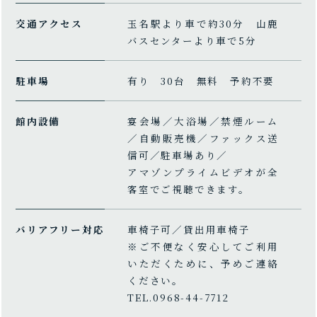
交通アクセス
玉名駅より車で約30分 山鹿
バスセンターより車で5分
駐車場
有り 30台 無料 予約不要
館内設備
宴会場／大浴場／禁煙ルーム
／自動販売機／ファックス送
信可／駐車場あり／
アマゾンプライムビデオが全
客室でご視聴できます。
バリアフリー対応
車椅子可／貸出用車椅子
※ご不便なく安心してご利用
いただくために、予めご連絡
ください。
TEL.0968-44-7712