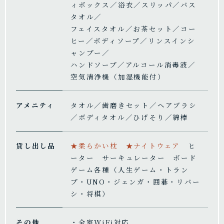
ィボックス／浴衣／スリッパ／バス
タオル／
フェイスタオル／お茶セット／コー
ヒー／ボディソープ／リンスインシ
ャンプー／
ハンドソープ／アルコール消毒液／
空気清浄機（加湿機能付）
アメニティ
タオル／歯磨きセット／ヘアブラシ
／ボディタオル／ひげそり／綿棒
貸し出し品
★柔らかい枕 ★ナイトウェア
ヒ
ーター サーキュレーター ボード
ゲーム各種（人生ゲーム・トラン
プ・UNO・ジェンガ・囲碁・リバー
シ・将棋）
その他
・全室WiFi対応